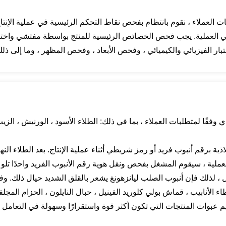
لبات العملاء ، نقوم بانتظام بفحص نقاط التحكم الرئيسية في عملية الإنت
ي العملية. يجب فحص الخصائص الرئيسية للمنتج بواسطة مفتشي واختبار
اختبار الفيزيائي والكيميائي ، وفحص الأبعاد ، وفحص المظهر ، وما إلى ذ
ي وفقًا لمتطلبات العملاء ، بما في ذلك: الطلاء الأسود ، الورنيش ، الزي
لاذية برقم أنبوب فريد أو رمز شريطي أثناء عملية الإنتاج. بعد الطلاء الن
ية ، سيقوم المشغل بفحص ونقل هوية رقم الأنبوب الفريد واحدًا تلو الآ
قل ، لذلك فإن أنبوب الصلب ليانزهونغ يشعر بالقلق الشديد حيال ذلك. وف
اء الأنابيب ، قماش بولي كلوريد الفينيل ، حبال النايلون ، الحزام المجل
بوات المنتجات التي تكون أكثر قوة واستقرارًا وسهولة في التعامل معه