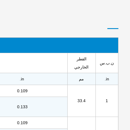
القطر
ن.ب.س
الخارجي
in.
مم
in.
0.109
33.4
1
0.133
0.109