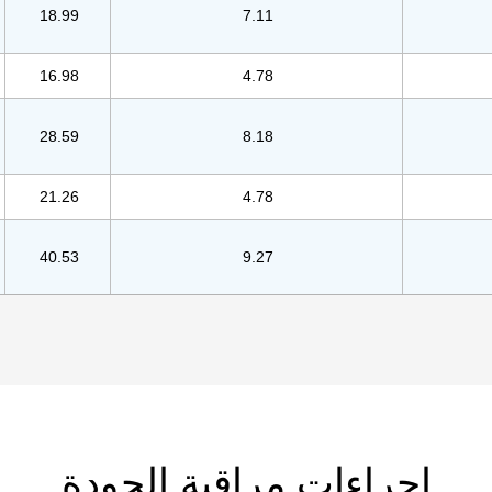
18.99
7.11
16.98
4.78
28.59
8.18
21.26
4.78
40.53
9.27
إجراءات مراقبة الجودة