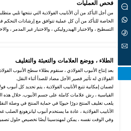
فحص العمليات
ملاحظات
من أجل التأكد من أن الأنابيب الفولاذية التي ننتجها تلبي متط
+8616622061222
الخاصة للتأكد من أن كل عملية تتوافق مع إرشادات التحكم ف
التسطيح ، والاختبار الهيدروليكي ، والاختبار غير المدمر ، وال
+86-22-68581116
Sales@tuspipe.cn
الطلاء ، ووضع العلامات والتعبئة والتغليف
بعد إنتاج الأنبوب الفولاذي ، سنقوم بطلاء سطح الأنبوب الفولاذ
الفولاذي له تأثير قصير الأجل مضاد للصدأ أثناء النقل.
لضمان إمكانية تتبع الأنابيب الفولاذية ، يتم تحديد كل أنبوب فو
القياسية ، رش علامات كاملة على جسم الأنبوب. خلال هذه العمل
يلعب تغليف المنتج دورًا حيويًا في حماية المنتج في وصلة الن
الأنابيب الفولاذية ، عادة ما يستخدم أنبوب ليانزهونغ الصلب غط
وفي الوقت نفسه ، يمكن لمهندسينا أيضًا تخصيص حلول تصميم ع