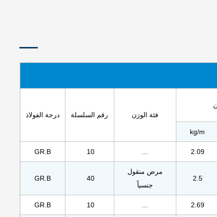
ن
فئة الوزن
رقم السلسلة
درجة الفولاذ
kg/m
GR.B
10
…
2.09
مرض منقول
GR.B
40
2.5
جنسياً
GR.B
10
…
2.69