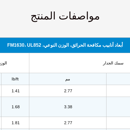
مواصفات المنتج
أبعاد أنابيب مكافحة الحرائق، الوزن النوعي، FM1630، UL852
سمك الجدار
الوز
مم
Ib/ft
1.41
2.77
1.68
3.38
1.81
2.77